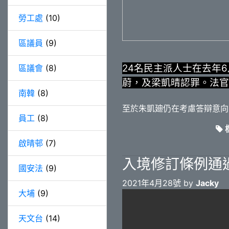
勞工處
(10)
區議員
(9)
24名民主派人士在去年
區議會
(8)
蔚，及梁凱晴認罪。法官
南韓
(8)
至於朱凱廸仍在考慮答辯意向
員工
(8)
標
啟晴邨
(7)
入境修訂條例通
國安法
(9)
2021年4月28號 by
Jacky
大埔
(9)
天文台
(14)