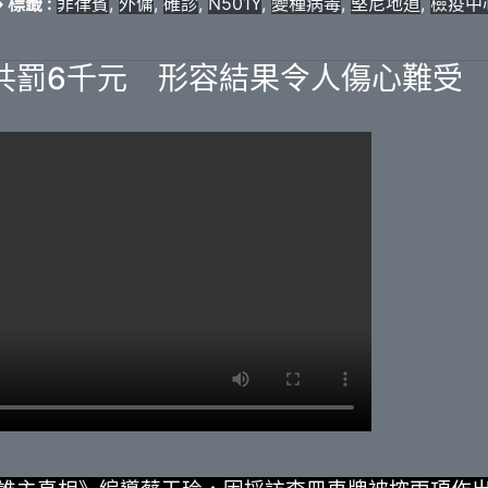
標籤 :
菲律賓
,
外傭
,
確診
,
N501Y
,
變種病毒
,
堅尼地道
,
檢疫中
共罰6千元 形容結果令人傷心難受