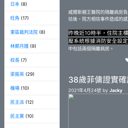
日本
(8)
威爾斯親王醫院的隔離病房負
旺角
(17)
估後，院方相信事件造成的感
東區裁判法院
(8)
昨晚近10時半，住院主
壓系統根據消防安全設定
林鄭月娥
(9)
中包括兩個隔離病房。
校長
(7)
梁振英
(29)
38歲菲傭證實確
機場
(10)
2021年4月24號 by
Jacky
民主派
(12)
民主黨
(10)