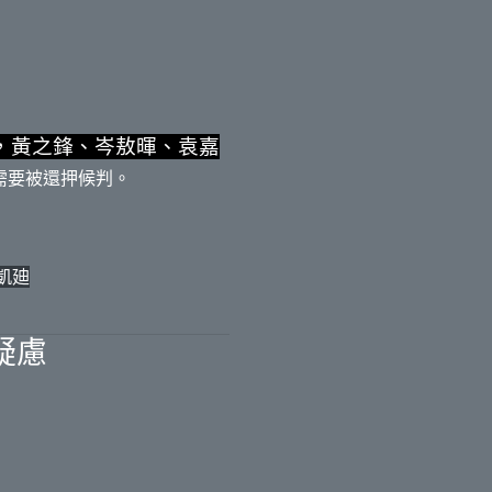
，黃之鋒、岑敖暉、袁嘉
需要被還押候判。
凱廸
疑慮