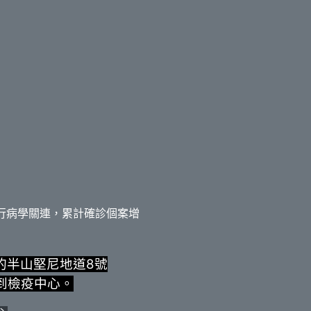
行病學關連，累計確診個案增
的半山堅尼地道8號
排到檢疫中心。