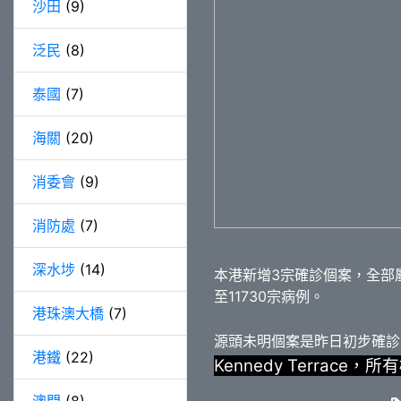
沙田
(9)
泛民
(8)
泰國
(7)
海關
(20)
消委會
(9)
消防處
(7)
深水埗
(14)
本港新增3宗確診個案，全部
至11730宗病例。
港珠澳大橋
(7)
源頭未明個案是昨日初步確診
港鐵
(22)
Kennedy Terra