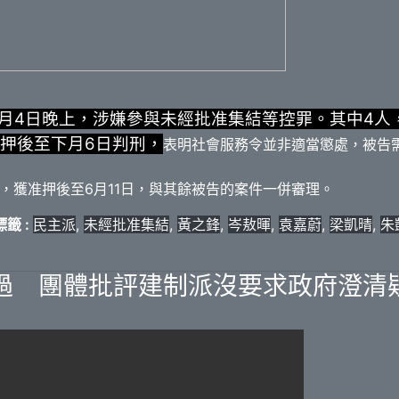
6月4日晚上，涉嫌參與未經批准集結等控罪。其中4人
押後至下月6日判刑，
表明社會服務令並非適當懲處，被告
，獲准押後至6月11日，與其餘被告的案件一併審理。
籤 :
民主派
,
未經批准集結
,
黃之鋒
,
岑敖暉
,
袁嘉蔚
,
梁凱晴
,
朱
過 團體批評建制派沒要求政府澄清