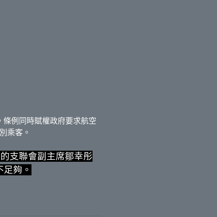
。條例同時賦權政府要求航空
別乘客。
師的支聯會副主席鄒幸彤
不足夠。