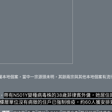
屬本地個案，當中一宗源頭未明，其餘兩宗與其他本地個案有流
帶有N501Y變種病毒株的38歲菲律賓外傭，她居住
，
ce，所有樓層單位沒有病徵的住戶已強制檢疫，約60人獲安