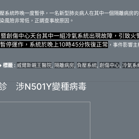
壓系統昨晚一度暫停，一名新型肺炎病人在其中一個隔離病房的
染風險非常低，正調查事故原因。
樓暨創傷中心天台其中一組冷氣系統出現故障，引致火
暫停運作，系統於晚上10時45分恢復正常
，事件影響主
標籤 :
威爾斯親王醫院
,
隔離病房
,
負壓系統
,
創傷中心
,
冷氣系
診 涉N501Y變種病毒