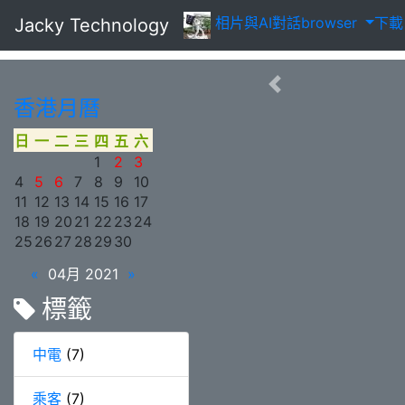
相片
與AI對話
browser
下
Jacky Technology
香港月曆
日
一
二
三
四
五
六
1
2
3
4
5
6
7
8
9
10
11
12
13
14
15
16
17
18
19
20
21
22
23
24
25
26
27
28
29
30
«
04月 2021
»
標籤
中電
(7)
乘客
(7)