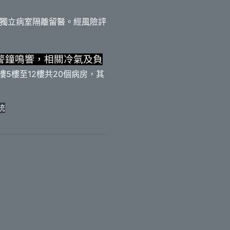
獨立病室隔離留醫。經風險評
警鐘鳴響，相關冷氣及負
樓5樓至12樓共20個病房，其
統