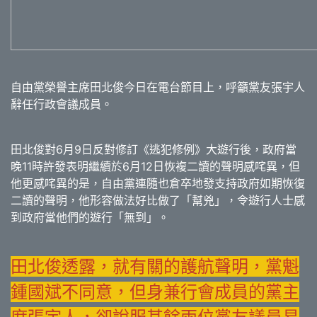
自由黨榮譽主席田北俊今日在電台節目上，呼籲黨友張宇人
辭任行政會議成員。
田北俊對6月9日反對修訂《逃犯修例》大遊行後，政府當
晚11時許發表明繼續於6月12日恢複二讀的聲明感咤異，但
他更感咤異的是，自由黨連隨也倉卒地發支持政府如期恢復
二讀的聲明，他形容做法好比做了「幫兇」，令遊行人士感
到政府當他們的遊行「無到」。
田北俊透露，就有關的護航聲明，黨魁
鍾國斌不同意，但身兼行會成員的黨主