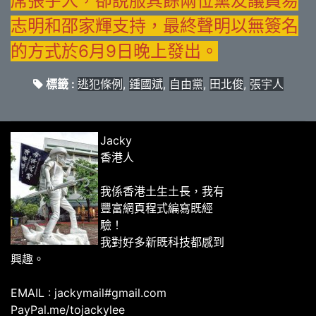
席張宇人，卻說服其餘兩位黨友議員易
志明和邵家輝支持，最終聲明以無簽名
的方式於6月9日晚上發出。
標籤 :
逃犯條例
,
鍾國斌
,
自由黨
,
田北俊
,
張宇人
Jacky
香港人
我係香港土生土長，我有
豐富網頁程式編寫既經
驗！
我對好多新既科技都感到
興趣。
EMAIL : jackymail#gmail.com
PayPal.me/tojackylee