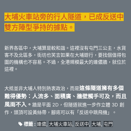
大埔火車站旁的行人隧道，已成反送中
雙方陣型爭持的據點。
新界各區中，大埔算是較和諧。這裡沒有屯門三公主，水貨
客不及北區多，街坊也笑言如果在大埔遊行，要找個值得包
圍的機構也不容易。不過，全港規模最大的連儂牆，就位於
這裡。
這條隧道擁有多個
大抵並非大埔人特別熱衷政治，而是
難得優勢：人流多、面積廣、牆壁觸手可及，而且
風雨不入。
牆是平面 2D，但隧道就進一步作立體 3D 創
作，頭頂可設黃絲帶，腳底可以有「反送中跳飛機」。
標籤 :
連儂
,
大埔火車站
,
反送中
,
大埔
,
屯門