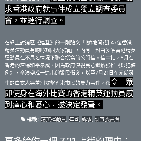
求香港政府就事件成立獨立調查委員
會，並進行調查。
在網上討論區《連登》的一則貼文「[遍地開花] 47位香港
精英運動員有啲嘢想同大家講」，內有一封由多名香港精英
運動員在不具名情況下聯合撰寫的公開信。信中指，6月在
香港的連場和平示威，因為政府漠視民意繼續強推《逃犯條
例》，卒演變成一連串的警民衝突，以至7月21日在元朗發
令一眾
生的白衣人無差別攻擊香港市民的暴力事件，都
即使身在海外比賽的香港精英運動員感
到痛心和憂心，遂決定發聲。
標籤 :
精英運動員
,
連登
,
訴求
,
調查委員會