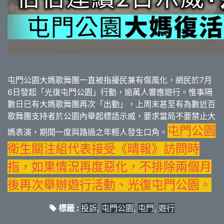
屯門公園大媽歌舞團一直被指擾民兼有傷風化，網民於7月
6日發起「光復屯門公園」行動，逾萬人響應遊行。惟事隔
數日已有大媽歌舞團再次「出動」，上周末甚至有為數近百
歌舞團支持者於公園內舉起標語示威，要求當局不要禁止大
屯門公園
媽表演，期間一度與路過之年輕人發生口角。
衛生關注組代表接受《晴報》訪問時
指，如果情況再度惡化，不排除兩個月
後再次舉辦遊行活動、光復屯門公園。
標籤 :
投訴
,
屯門公園
,
屯門
,
遊行