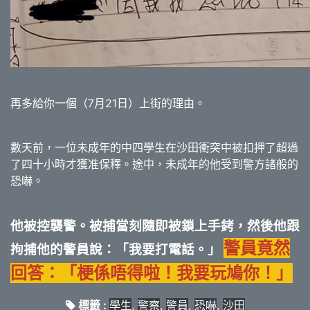
再多給你一個（7月21日）上街的理由。
數天前，一位未成年的中四學生在沙田衝突中被扣押了超過
了四十小時才獲准保釋。途中，未成年的他受到警方諸般的
恐嚇。
他被控襲警。被捕當刻隨即被鎖上手銬，然後他跟
警員竟然
拘捕他的警員說：「我要打電話。」
回答：「梗係唔得啦！我要玩鳩你！」
標籤 :
學生
,
警察
,
警員
,
恐嚇
,
沙田