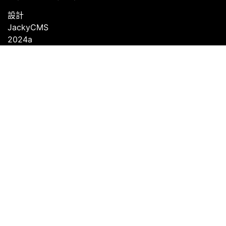
設計
JackyCMS
2024a