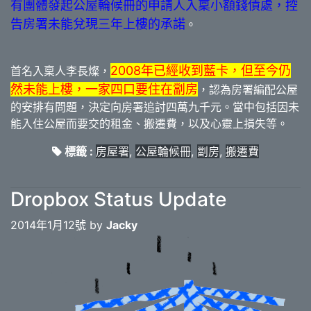
有團體發起公屋輪候冊的申請人入稟小額錢債處，控
告房署未能兌現三年上樓的承諾
。
2008年已經收到藍卡，但至今仍
首名入稟人李長燦，
然未能上樓，一家四口要住在劏房
，認為房署編配公屋
的安排有問題，決定向房署追討四萬九千元。當中包括因未
能入住公屋而要交的租金、搬遷費，以及心靈上損失等。
標籤 :
房屋署
,
公屋輪候冊
,
劏房
,
搬遷費
Dropbox Status Update
2014年1月12號 by
Jacky