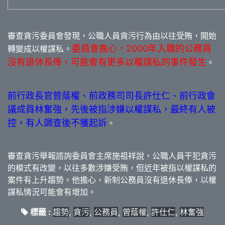
審查貪污委員會發現，公職人員貪污行為由以往受賄，開始
委員會擔心，2000年入職的公務員
轉變成以權謀私。
沒有退休長俸，可能會有更多以權謀私的事件發生
。
前行政長官曾蔭權、前政務司司長許仕仁、前行政會
議成員林奮強，先後被指涉嫌以權謀私，最終有人被
控，有人調查後不獲起訴
。
審查貪污舉報諮詢委員會主席施祖祥說，公職人員干犯貪污
的模式有改變，以往多數涉嫌受賄，但近年被指以權謀私的
案件有上升趨勢。他擔心，新制公務員沒有退休長俸，以權
謀私情況可能會有增加。
標籤 :
趨勢
,
貪污
,
公務員
,
曾蔭權
,
許仕仁
,
林奮強