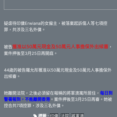
疑虐待印傭Erwiana的女僱主，被落案起訴傷人等七項控
罪，共涉及三名外傭。
獲准以50萬元現金及50萬元人事擔保外出候審
被告
，
案件押後至3月25日再開庭。
44歲的被告羅允彤獲准以50萬元現金及50萬元人事擔保外
出候審。
她離開法院，之後必須留在報稱的將軍澳寓所居住，
每日到
警署報到，不能離開香港
。案件押後至3月25日再審。她被
控合共7項控罪，涉及三名外傭。
標籤 :
印傭
,
法院
,
將軍澳