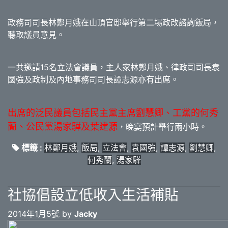
政務司司長林鄭月娥在山頂官邸舉行第二場政改諮詢飯局，
聽取議員意見。
一共邀請15名立法會議員，主人家林鄭月娥、律政司司長袁
國強及政制及內地事務司司長譚志源亦有出席。
出席的泛民議員包括民主黨主席劉慧卿、工黨的何秀
蘭、公民黨湯家驊及葉建源
，晚宴預計舉行兩小時。
標籤 :
林鄭月娥
,
飯局
,
立法會
,
袁國強
,
譚志源
,
劉慧卿
,
何秀蘭
,
湯家驊
社協倡設立低收入生活補貼
2014年1月5號 by
Jacky