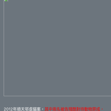
2012年順天邨虐貓案，
其中兩名被告殘酷對待動物罪成，