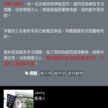
判監16個月
，另一名女被告則押後宣判。裁判官指被告手法
殘酷，沒有惻隱之心，透過虐貓而獲取快感，須判處中等刑
罰。
涉案的三名被告早前已被裁定罪成，到觀塘裁判法院聽取判
刑。
裁判官指被告手法殘酷，為了得到快感而虐待動物，過程中
還在笑，沒有惻隱之心，
將花貓虐打至沒有反應才停手，行
為令人厭惡和不齒
。
標籤 :
順天邨
,
裁判官
,
虐待動物
Jacky
香港人