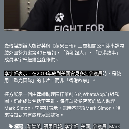
壹傳媒創辦人黎智英與《蘋果日報》三間相關公司涉串謀勾
結外國勢力案第49日審訊，「從犯證人」、「香港故事」
成員李宇軒繼續出庭作供。
李宇軒表示，在2019年底到美國會見多名參議員
時，是使
用「重光團隊」的卡片，而非「香港故事」。
控方展示一個由律師助理陳梓華創立的WhatsApp群組截
圖，群組成員包括李宇軒、陳梓華及黎智英的私人助理
Mark Simon。李宇軒表示，當時不認識Mark Simon，後
來得知對方有處理眾籌款項。
標籤 :
黎智英
,
蘋果日報
,
李宇軒
,
美國
,
參議員
,
Mark