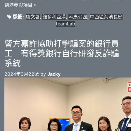
到港參與項目。
標籤 :
康文署
,
維多利亞港
,
添馬公園
,
中西區海濱長廊
,
teamLab
警方嘉許協助打擊騙案的銀行員
工 有得獎銀行自行研發反詐騙
系統
2024年3月22號 by
Jacky