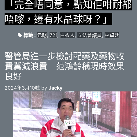
「完全唔同意，點知佢咁耐都
唔嚟，邊有水晶球呀？」
標籤 :
元朗
,
721
,
白衣人
,
立法會議員
,
林卓廷
醫管局進一步檢討配藥及藥物收
費冀減浪費 范鴻齡稱現時效果
良好
2024年3月10號 by
Jacky