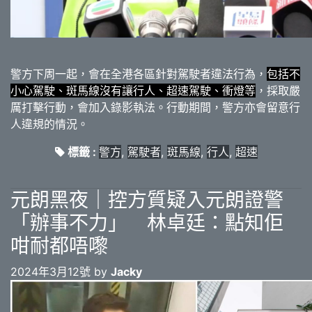
警方下周一起，會在全港各區針對駕駛者違法行為，
包括不
小心駕駛、斑馬線沒有讓行人、超速駕駛、衝燈等
，採取嚴
厲打擊行動，會加入錄影執法。行動期間，警方亦會留意行
人違規的情況。
標籤 :
警方
,
駕駛者
,
斑馬線
,
行人
,
超速
元朗黑夜｜控方質疑入元朗證警
「辦事不力」 林卓廷：點知佢
咁耐都唔嚟
2024年3月12號 by
Jacky