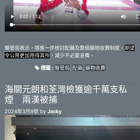
醫管局表示，將進一步檢討配藥及整個藥物收費制度，
期望
令公帑更加用得其所
，減少不必要浪費。
標籤 :
醫管局
,
配藥
,
藥物收費
海關元朗和荃灣檢獲逾千萬支私
煙 兩漢被捕
2024年3月8號 by
Jacky