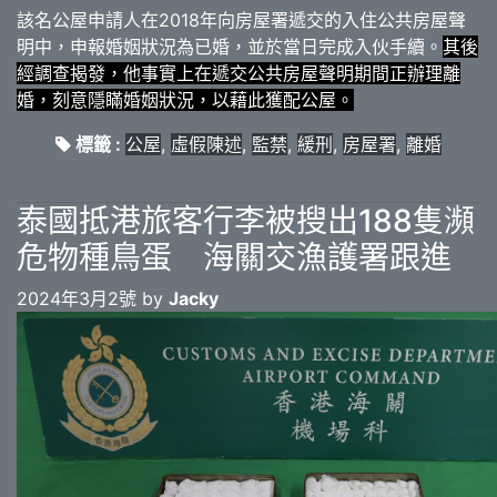
該名公屋申請人在2018年向房屋署遞交的入住公共房屋聲
明中，申報婚姻狀況為已婚，並於當日完成入伙手續。
其後
經調查揭發，他事實上在遞交公共房屋聲明期間正辦理離
婚，刻意隱瞞婚姻狀況，以藉此獲配公屋。
標籤 :
公屋
,
虛假陳述
,
監禁
,
緩刑
,
房屋署
,
離婚
泰國抵港旅客行李被搜出188隻瀕
危物種鳥蛋 海關交漁護署跟進
2024年3月2號 by
Jacky