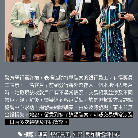
警方舉行嘉許禮，表揚協助打擊騙案的銀行員工。有得獎員
工表示，一名客戶早前到分行將外幣存入一個本地個人帳戶
時，她發現該收款戶口有不尋常情況，交易頻繁並涉及不同
帳戶，經了解後，懷疑這名客戶受騙，於是聯繫警方反詐騙
協調中心求助，揭發是網戀騙案，由於及時發現，事主並無
金錢損失。
她說，留意到多了這類騙案，可疑交易通常涉及
一日內多次轉帳及不同貨幣。
標籤 :
騙案
,
銀行員工
,
外幣
,
反詐騙協調中心