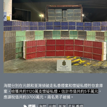
海關分別在元朗和荃灣偵破走私香煙案和懷疑私煙貯存倉庫
案，
檢獲共約1120萬支懷疑私煙，估計市值共約5千萬元
，
應課稅值共約3700萬元。兩名男子被捕。
標籤 :
海關
,
元朗
,
荃灣
,
走私香煙