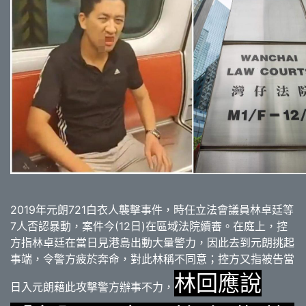
2019
年元朗721白衣人襲擊事件，時任立法會議員林卓廷等
7
人否認暴動，案件今(12日)在區域法院續審。在庭上，控
方指林卓廷在當日見港島出動大量警力，因此去到元朗挑起
事端，令警方疲於奔命，對此林稱不同意；控方又指被告當
林回應說
日入元朗藉此攻擊警方辦事不力，