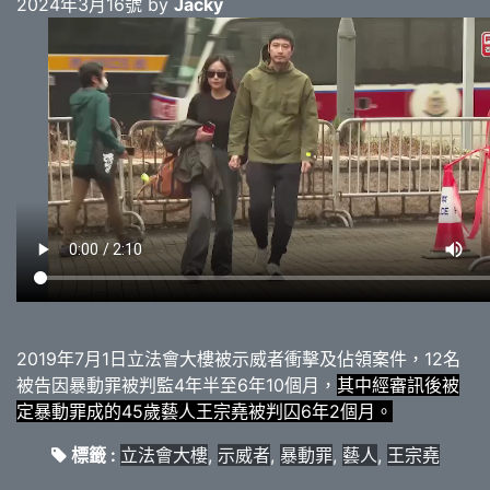
2024年3月16號 by
Jacky
2019年7月1日立法會大樓被示威者衝擊及佔領案件，12名
被告因暴動罪被判監4年半至6年10個月，
其中經審訊後被
定暴動罪成的45歲藝人王宗堯被判囚6年2個月。
標籤 :
立法會大樓
,
示威者
,
暴動罪
,
藝人
,
王宗堯