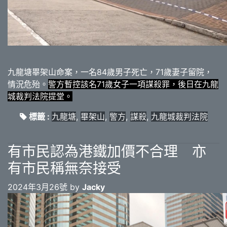
九龍塘畢架山命案，一名84歲男子死亡，71歲妻子留院，
情況危殆。
警方暫控該名71歲女子一項謀殺罪，後日在九龍
城裁判法院提堂。
標籤 :
九龍塘
,
畢架山
,
警方
,
謀殺
,
九龍城裁判法院
有市民認為港鐵加價不合理 亦
有市民稱無奈接受
2024年3月26號 by
Jacky