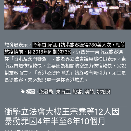
旅發局表示，
今年首兩個月訪港旅客錄得780萬人次，相等
於疫情前、即2018年同期的73%
。近四分一東南亞旅客選
擇「香港及澳門聯遊」。旅遊界立法會議員姚柏良表示，東
南亞市場恢復較快，主要因為相關航空運力恢復較快，又說
對旅客而言，「香港及澳門聯遊」始終較有吸引力，尤其是
長途旅客，未必想只單一選擇香港旅遊。
標籤 :
旅發局
,
東南亞
,
旅客
,
澳門
,
姚柏良
衝擊立法會大樓王宗堯等12人因
暴動罪囚4年半至6年10個月