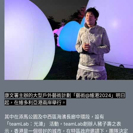
康文署主辦的大型戶外藝術計劃「藝術@維港2024」明日
起，在維多利亞港兩岸舉行。
其中在添馬公園及中西區海濱長廊中環段，設有
「teamLab：光漣」 活動，teamLab創辦人豬子壽之表
示，香港是一個很好的城市，在特區政府邀請下，團隊決定