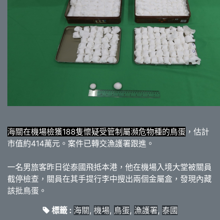
海關在機場檢獲188隻懷疑受管制屬瀕危物種的鳥蛋
，估計
市值約414萬元。案件已轉交漁護署跟進。
一名男旅客昨日從泰國飛抵本港，他在機場入境大堂被關員
截停檢查，關員在其手提行李中搜出兩個金屬盒，發現內藏
該批鳥蛋。
標籤 :
海關
,
機場
,
鳥蛋
,
漁護署
,
泰國