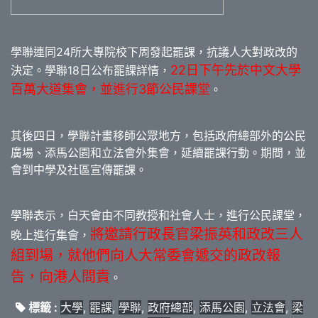
學聯連同24所大專院校下周發起罷課，抗議人大對政改的
22日下午先於中文大學
決定。學聯18日公布罷課詳情，
百萬大道集會，並進行3節公民課堂
。
其後四日，學聯計畫移師公眾地方，包括政府總部外的公民
廣場、添馬公園和立法會外集會，延續罷課行動。期間，並
會到中學及社區宣傳罷課。
學聯表示，白天會由不同教授和社會人士，進行公民課堂，
將邀請行政長官梁振英和政改三人
晚上進行集會，
組到場，就他們向人大常委會遞交的政改報
告，向港人問責
。
標籤 :
大學
,
罷課
,
學聯
,
政府總部
,
添馬公園
,
立法會
,
梁