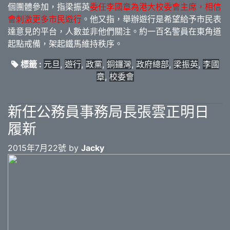
個團體參加，指梁振英
委任李國章為港大校委會主席，相信
會刺激更多市民遊行
。他又指，舉辦遊行是希望給予市民表
達意見的平台，人數並非他們關注。約一百名警員在東角道
起點戒備，架起鐵馬維持秩序。
標籤 :
元旦
,
遊行
,
政黨
,
銅鑼灣
,
政府總部
,
梁振英
,
李國
章
,
校委會
新任公務員事務局長張雲正明日
履新
2015年7月22號 by
Jacky