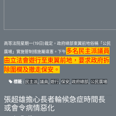
高等法院星期一(19日)裁定，政府總部東翼前地俗稱「公民
多名民主派議員
廣場」實施管制措施屬違憲。下午
由立法會遊行至東翼前地，要求政府拆
除圍欄及撤走保安。
標籤 :
民主派
,
議員
,
遊行
,
保安
,
政府總部
,
公民廣場
張超雄擔心長者輪候急症時間長
或會令病情惡化