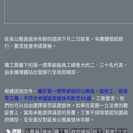
延長公務員退休年齡的諮詢下月二日結束。有團體發起遊
行，要求放寬申請資格。
職工盟屬下的第一標準薪級員工總會大約二、三十名代表，
由金鐘港鐵站出發遊行至政府總部。
根據諮詢文件，
屬於第一標準薪級的公務員，如校工、郵差
等工種，不符合申請延長退休年齡至65歲
。工會要求，他
們也可以自由選擇是否延遲退休。如果在星期一立法會的聽
証會上，當局未能提供滿意的答覆，工會不排除發起包圍政
府總部，及全面反對延長公務員退休年齡。
標籤 :
公務員
,
退休
,
職工盟
,
政府總部
,
校工
,
郵差
,
立法