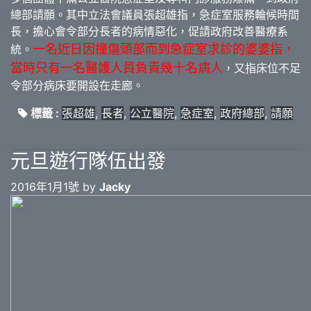
總部請願。其中立法會議員張超雄指，急症室服務輪候時間
長，擔心會令部分長者的病情惡化，促請政府改善醫療系
一名近日因撞傷頭部而到急症室求診的婆婆指，
統。
當時只有一名醫護人員負責幾十名病人
，又指床位不足
令部分病床要開設在走廊。
標籤 :
張超雄
,
長者
,
公立醫院
,
急症室
,
政府總部
,
請願
元旦遊行隊伍出發
2016年1月1號 by
Jacky