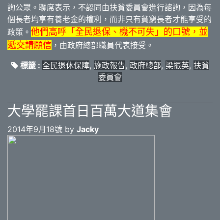
詢公眾。聯席表示，不認同由扶貧委員會進行諮詢，因為每
個長者均享有養老金的權利，而非只有貧窮長者才能享受的
他們高呼「全民退保、機不可失」的口號，並
政策。
遞交請願信
，由政府總部職員代表接受。
標籤 :
全民退休保障
,
施政報告
,
政府總部
,
梁振英
,
扶貧
委員會
大學罷課首日百萬大道集會
2014年9月18號 by
Jacky