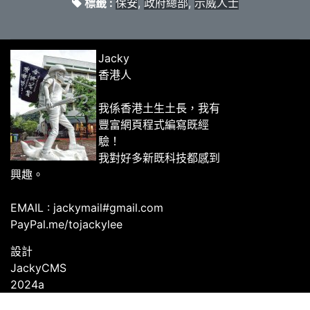
標籤 :
保安
,
政府總部
,
示威人士
Jacky
香港人
我係香港土生土長，我有
豐富網頁程式編寫既經
驗！
我對好多新既科技都感到
興趣。
EMAIL : jackymail#gmail.com
PayPal.me/tojackylee
設計
JackyCMS
2024a