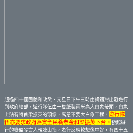
超過四十個團體和政黨，元旦日下午三時由銅鑼灣出發遊行
到政府總部，遊行隊伍由一隻紙製兩米高大白象帶頭，白象
遊行隊
上貼有特首梁振英的頭像，寓意不要大白象工程，
伍亦要求政府落實全民養老金和梁振英下台。
發起遊
行的聯盟發言人韓連山指，遊行反應較想像中好，有四十五