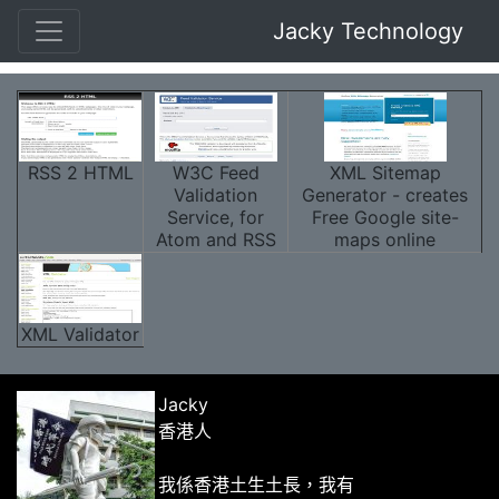
Jacky Technology
RSS 2 HTML
W3C Feed
XML Sitemap
Validation
Generator - creates
Service, for
Free Google site-
Atom and RSS
maps online
XML Validator
Jacky
香港人
我係香港土生土長，我有