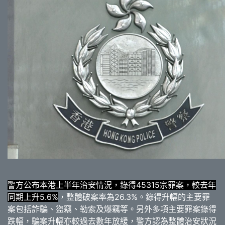
警方公布本港上半年治安情況，錄得45315宗罪案，較去年
同期上升5.6%
，整體破案率為26.3%。錄得升幅的主要罪
案包括詐騙、盜竊、勒索及爆竊等。另外多項主要罪案錄得
跌幅，騙案升幅亦較過去數年放緩，警方認為整體治安狀況