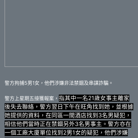
警方拘捕5男1女，他們涉嫌非法禁錮及串謀詐騙。
指其中一名21歲女事主離家
警方上星期五接獲報案，
後失去聯絡，警方翌日下午在旺角找到她，並根據
她提供的資料，在同區一間酒店找到3名男疑犯，
相信他們當時正在禁錮另外3名男事主。警方亦在
一個工廠大廈單位找到2男1女的疑犯，他們涉嫌