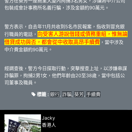
警方在葵芳一座商業大廈內拘捕3名男女，涉嫌將中介公司
包裝成會計事務所名義行騙，涉及金額約90萬元。
警方表示，自去年11月共收到5名市民報案，指收到冒充銀
向受害人游說借錢或債務重組，惟無論
行職員的電話，
借貸成功與否，都會從中收取高昂手續費
，當中涉及
中介費金額約90萬元。
經調查後，警方今日探取行動，突擊搜查上址，以涉嫌串謀
詐騙罪，拘捕2男1女，他們年齡由20至38歲，當中包括公
司董事及職員。
標籤 :
銀行
,
詐騙
,
葵芳
,
手續費
Jacky
香港人