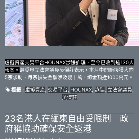
虛擬資產交易平台HOUNAX涉嫌詐騙，至今已收到逾130人
報案。
選委界立法會議員吳傑莊表示，本月中開始接獲大約
5宗求助，每宗損失金額涉及幾十萬，總金額近1000萬元。
標籤 :
虛擬資產
,
交易平台
,
HOUNAX
,
詐騙
,
立法會議員
,
吳傑莊
23名港人在緬柬自由受限制 政
府稱協助確保安全返港