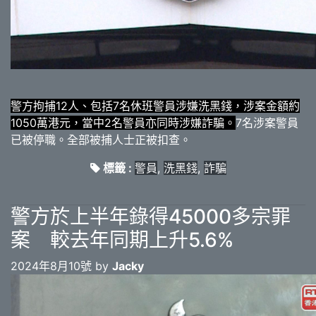
警方拘捕12人、包括7名休班警員涉嫌洗黑錢，涉案金額約
1050萬港元，當中2名警員亦同時涉嫌詐騙。
7名涉案警員
已被停職。全部被捕人士正被扣查。
標籤 :
警員
,
洗黑錢
,
詐騙
警方於上半年錄得45000多宗罪
案 較去年同期上升5.6%
2024年8月10號 by
Jacky