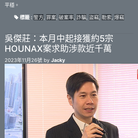
平穩。
標籤 :
警方
,
罪案
,
破案率
,
詐騙
,
盜竊
,
勒索
,
爆竊
吳傑莊：本月中起接獲約5宗
HOUNAX案求助涉款近千萬
2023年11月26號 by
Jacky