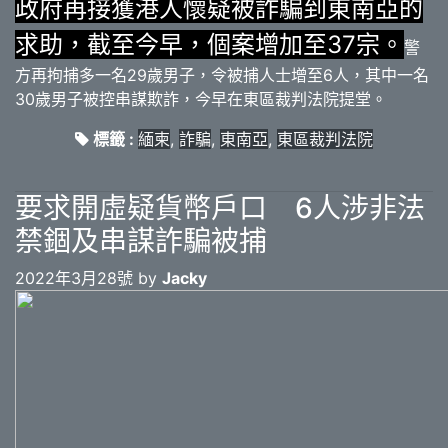
政府再接獲港人懷疑被詐騙到東南亞的
求助，截至今早，個案增加至37宗。
警
方再拘捕多一名29歲男子，令被捕人士增至6人，其中一名
30歲男子被控串謀欺詐，今早在東區裁判法院提堂。
標籤 :
緬柬
,
詐騙
,
東南亞
,
東區裁判法院
要求開虛疑貨幣戶口 6人涉非法
禁錮及串謀詐騙被捕
2022年3月28號 by
Jacky