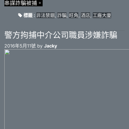
串謀詐騙被捕。
標籤 :
非法禁錮
,
詐騙
,
旺角
,
酒店
,
工廠大廈
警方拘捕中介公司職員涉嫌詐騙
2016年5月11號 by
Jacky