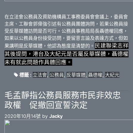
在立法會公務員及資助機構員工事務委員會會議上，委員會
主席、工聯會郭偉強引述有公務員團體詢問，若果公務員接
受反華媒體訪問是否可行。公務員事務局局長聶德權回應，
如果以公務員身份接受訪問，要留意言論及表達方式，但如
民建聯梁志祥
果講明是反華媒體，他認為態度是清楚的。
其後提問，港台及大紀元是否屬反華媒體，聶德權
未有就此問題作具體回應。
標籤 :
立法會
,
公務員
,
反華媒體
,
聶德權
,
大紀元
毛孟靜指公務員服務市民非效忠
政權 促撤回宣誓決定
2020年10月14號 by
Jacky