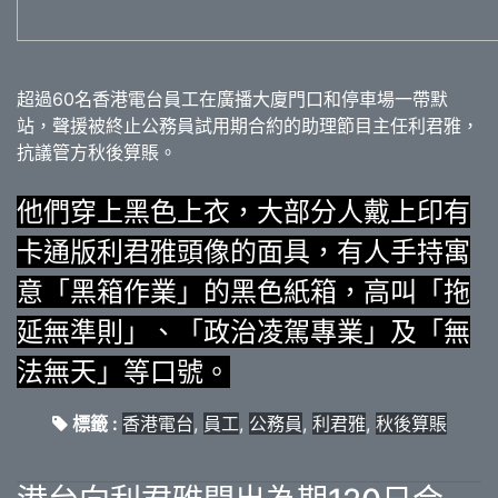
超過60名香港電台員工在廣播大廈門口和停車場一帶默
站，聲援被終止公務員試用期合約的助理節目主任利君雅，
抗議管方秋後算賬。
他們穿上黑色上衣，大部分人戴上印有
卡通版利君雅頭像的面具，有人手持寓
意「黑箱作業」的黑色紙箱，高叫「拖
延無準則」、「政治凌駕專業」及「無
法無天」等口號。
標籤 :
香港電台
,
員工
,
公務員
,
利君雅
,
秋後算賬