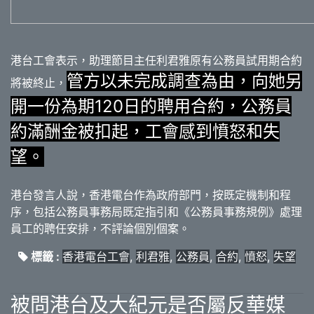
港台工會表示，助理節目主任利君雅原有公務員試用期合約
管方以未完成調查為由，向她另
將被終止，
開一份為期120日的聘用合約，公務員
約滿酬金被扣起，工會感到憤怒和失
望。
港台發言人說，香港電台作為政府部門，按既定機制和程
序，包括公務員事務局既定指引和《公務員事務規例》處理
員工的聘任安排，不評論個別個案。
標籤 :
香港電台工會
,
利君雅
,
公務員
,
合約
,
憤怒
,
失望
被問港台及大紀元是否屬反華媒