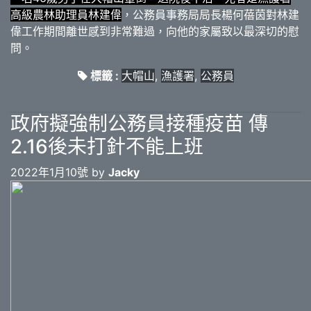
高級農林助理員林建偉
，公務員事務局局長楊何蓓茵對林建
偉工作期間離世感到非常難過，向他的家屬致以最深切的慰
問。
標籤 :
大帽山
,
漁護署
,
公務員
政府擬強制公務員接種疫苗 傳
2.16後未打針不能上班
2022年1月10號 by
Jacky