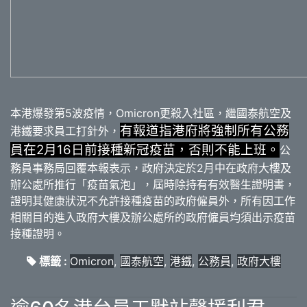
本港爆發第5波疫情，Omicron更殺入社區，繼國泰航空及
有報道指港府將強制所有公務
港鐵要求員工打針外，
員在2月16日前接種新冠疫苗，否則不能上班。
公
務員事務局回覆本報表示，政府決定於2月中在政府大樓及
辦公處所推行「疫苗氣泡」，屆時除持有有效醫生證明書，
證明其健康狀況不允許接種疫苗的政府僱員外，所有因工作
相關目的進入政府大樓及辦公處所的政府僱員均須出示疫苗
接種證明。
標籤 :
Omicron
,
國泰航空
,
港鐵
,
公務員
,
政府大樓