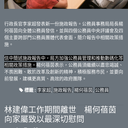
行政長官李家超發表新一份施政報告。公務員事務局局長楊
何蓓茵向全體公務員發信，並與四個公務員中央評議會及四
個主要跨部門公務員團體代表會面，簡介報告中相關政策措
施。
信中簡述施政報告中，局方加強公務員管理和推動數碼化等
相關政策措施。
楊何蓓茵表示，公務員須繼續以盡忠竭誠、
不畏困難、敢於改革及創新的精神，積極服務市民，並要向
前發展，建構更高質、高效的政府團隊。
標籤 :
李家超
,
施政報告
,
楊何蓓茵
,
公務員
林建偉工作期間離世 楊何蓓茵
向家屬致以最深切慰問