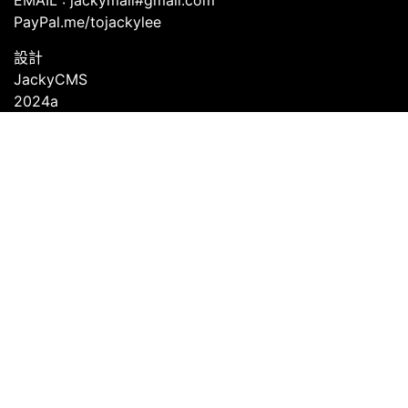
EMAIL : jackymail#gmail.com
PayPal.me/tojackylee
設計
JackyCMS
2024a