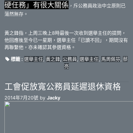
硬任務」有很大關係
，斥公務員政治中立原則已
蕩然無存。
黃之鋒指，上周三晚上8時最後一次收到選舉主任的提問，
他回應後至今已一星期，選舉主任「已讀不回」，期間沒有
再聯繫他，亦未確認其參選資格。
標籤 :
選舉主任
,
黃之鋒
,
公務員
,
選舉主任
,
馬周佩芬
,
蔡
亮
工會促放寬公務員延遲退休資格
2014年7月20號 by
Jacky