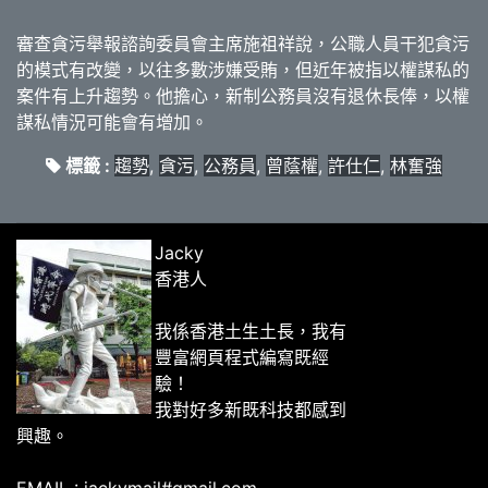
審查貪污舉報諮詢委員會主席施祖祥說，公職人員干犯貪污
的模式有改變，以往多數涉嫌受賄，但近年被指以權謀私的
案件有上升趨勢。他擔心，新制公務員沒有退休長俸，以權
謀私情況可能會有增加。
標籤 :
趨勢
,
貪污
,
公務員
,
曾蔭權
,
許仕仁
,
林奮強
Jacky
香港人
我係香港土生土長，我有
豐富網頁程式編寫既經
驗！
我對好多新既科技都感到
興趣。