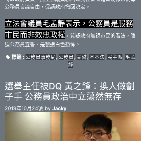
公務員言論自由，促請政府撤回決定。
立法會議員毛孟靜表示，公務員是服務
市民而非效忠政權
，質疑政府無視市民的看法，強
迫公務員宣誓，是製造白色恐怖。
標籤 :
公務員事務局
,
公務員
,
宣誓
,
基本法
,
民主派
,
毛孟
靜
選舉主任被DQ 黃之鋒：換人做劊
子手 公務員政治中立蕩然無存
2019年10月24號 by
Jacky