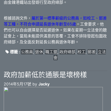
由金鐘港鐵站出發遊行至政府總部。
根據諮詢文件，
屬於第一標準薪級的公務員，如校工、郵差
等工種，不符合申請延長退休年齡至65歲
。工會要求，他
們也可以自由選擇是否延遲退休。如果在星期一立法會的聽
証會上，當局未能提供滿意的答覆，工會不排除發起包圍政
府總部，及全面反對延長公務員退休年齡。
標籤 :
公務員
,
退休
,
職工盟
,
政府總部
,
校工
,
郵差
,
立法
會
政府加薪低於通脹是壞榜樣
2014年5月17號 by
Jacky