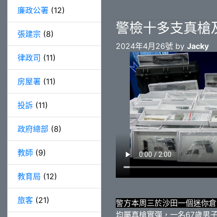
廉政公署
(12)
警檢十多支真槍
張建宗
(8)
2024年4月26號 by
Jacky
律政司
(11)
房屋署
(11)
投訴
(11)
政府總部
(8)
教師
(9)
教育局
(12)
旅客
(21)
警方本周三於沙田一個迷你倉
均屬真槍實彈，一名67歲男