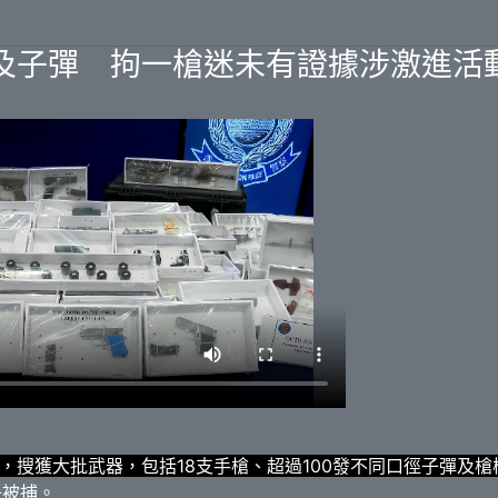
及子彈 拘一槍迷未有證據涉激進活
，搜獲大批武器，包括18支手槍、超過100發不同口徑子彈及槍
子被捕。