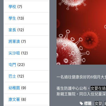
學校
(7)
學生
(13)
家長
(12)
將軍澳
(7)
尖沙咀
(12)
屯門
(22)
巴士
(12)
一名過往健康良好的6個月大
幼稚園
(9)
衞生防護中心公布，
女嬰在過
斯親王醫院，同日入住兒童深
康文署
(8)
標籤 :
女嬰
,