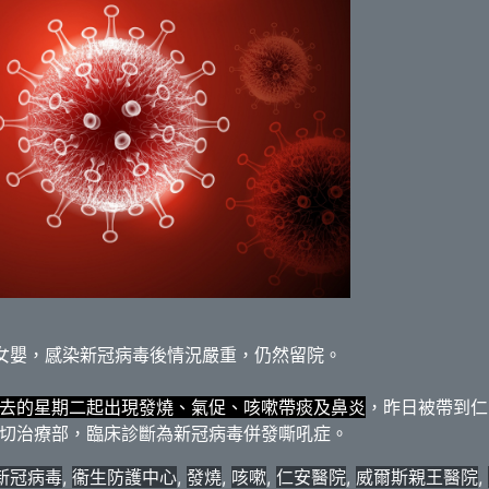
女嬰，感染新冠病毒後情況嚴重，仍然留院。
去的星期二起出現發燒、氣促、咳嗽帶痰及鼻炎
，昨日被帶到仁
切治療部，臨床診斷為新冠病毒併發嘶吼症。
新冠病毒
,
衞生防護中心
,
發燒
,
咳嗽
,
仁安醫院
,
威爾斯親王醫院
,