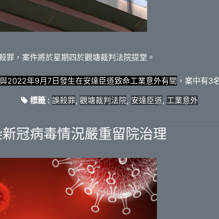
誤殺罪，案件將於星期四於觀塘裁判法院提堂。
與2022年9月7日發生在安達臣道致命工業意外有關
，案中有3
標籤 :
誤殺罪
,
觀塘裁判法院
,
安達臣道
,
工業意外
染新冠病毒情況嚴重留院治理