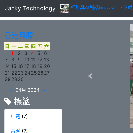
相片
與AI對話
browser
下
Jacky Technology
香港月曆
日
一
二
三
四
五
六
1
2
3
4
5
6
7
8
9
10
11
12
13
14
15
16
17
18
19
20
21
22
23
24
25
26
27
28
29
30
«
04月 2024
»
標籤
中電
(7)
乘客
(7)