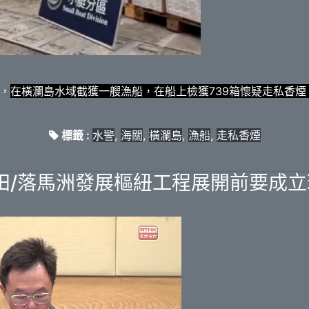
，
在橫瀾島水域截獲一艘漁船，在船上檢獲739箱懷疑走私香煙，
標籤 :
水警
,
海關
,
橫瀾島
,
漁船
,
走私香煙
田/落馬洲發展樞紐工程展開前要成