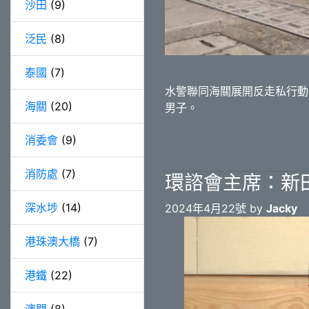
沙田
(9)
泛民
(8)
泰國
(7)
水警聯同海關展開反走私行動
海關
(20)
男子。
消委會
(9)
消防處
(7)
環諮會主席：新
深水埗
(14)
2024年4月22號 by
Jacky
港珠澳大橋
(7)
港鐵
(22)