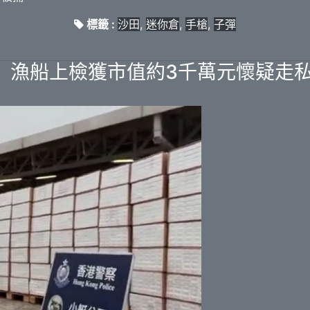
標籤 :
沙田
,
迷你倉
,
手槍
,
子彈
 漁船上檢獲市值約3千萬元懷疑走