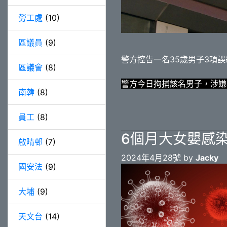
勞工處
(10)
區議員
(9)
警方控告一名35歲男子3項
區議會
(8)
警方今日拘捕該名男子，涉嫌
南韓
(8)
員工
(8)
6個月大女嬰感
啟晴邨
(7)
2024年4月28號 by
Jacky
國安法
(9)
大埔
(9)
天文台
(14)