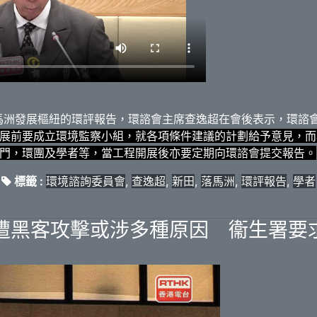
馬洲發展樞紐的環評報告，環諮會主席查逸超在會後表示，環諮會
展前要成立環境監察小組，就各項條件建議的計劃給予意見，而
門，環團及學者等，當工程開展後亦要定期向環諮會提交報告。
標籤 :
環境諮詢委員會
,
查逸超
,
新田
,
落馬洲
,
環評報告
,
學者
遭黑客攻擊或涉多種原因 衞生署要