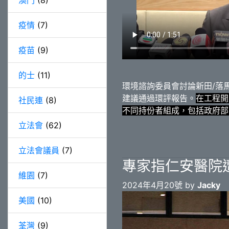
澳門
(8)
疫情
(7)
疫苗
(9)
的士
(11)
環境諮詢委員會討論新田/落
建議通過環評報告。
在工程開
社民連
(8)
不同持份者組成，包括政府部
立法會
(62)
立法會議員
(7)
專家指仁安醫院
維園
(7)
2024年4月20號 by
Jacky
美國
(10)
荃灣
(9)