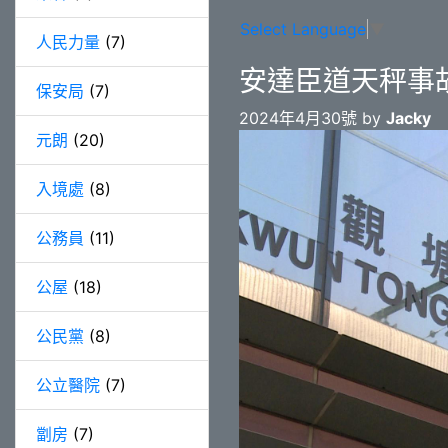
Select Language
▼
人民力量
(7)
安達臣道天秤事
保安局
(7)
2024年4月30號 by
Jacky
元朗
(20)
入境處
(8)
公務員
(11)
公屋
(18)
公民黨
(8)
公立醫院
(7)
劏房
(7)