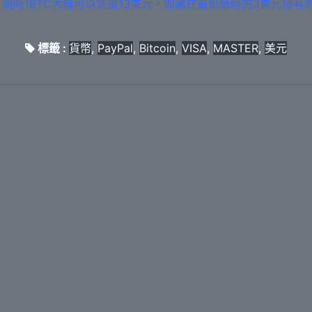
。
現時1BTC大概可以兌換13美元，如果在最低值時的3美元持有
標籤 :
貨幣
,
PayPal
,
Bitcoin
,
VISA
,
MASTER
,
美元