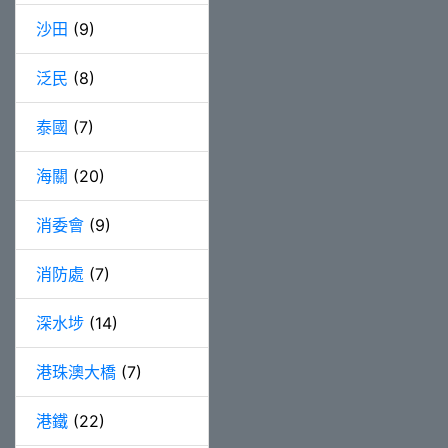
沙田
(9)
泛民
(8)
泰國
(7)
海關
(20)
消委會
(9)
消防處
(7)
深水埗
(14)
港珠澳大橋
(7)
港鐵
(22)