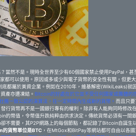
嗎？
當然不是。
現時全世界至少有60個國家禁止使用PayPal，甚
國家都可以使用。
原因或多或少與電子貨幣的安全性有關，但更大
ER說到底都屬於美資企業。
例如在2010年，維基解密(WikiLeak
殺，資產亦遭凍結。
Bitcoin的好處在於它並不受任何國家或團體
源社團一致公認的演算法，在一定時間內生成新的貨幣。
而且只要
操作，發行貨幣再不是一國銀行專有的權利。
除非有人能夠同時修改
coin的幣值，令幣值升跌純粹由供求決定。
傳統貨幣必須有一間
coin卻不需要，其P2P網路上的每個節點，都記錄了Bitcoin自
coin的貨幣單位是BTC
，在MtGox和BitPay等網站都可自由以