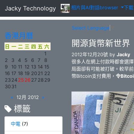
相片
與AI對話
browser
下
Jacky Technology
Select Language
▼
香港月曆
開源貨幣新世界
日
一
二
三
四
五
六
1
2012年12月20號 by
Jacky
2
3
4
5
6
7
8
很多人在網上付款時都會選擇使
9
10
11
12
13
14
15
局面卻有可能被打破。
較早前
16
17
18
19
20
21
22
幣Bitcoin支付費用，
令Bit
23
24
25
26
27
28
29
30
31
«
12月 2012
»
標籤
中電
(7)