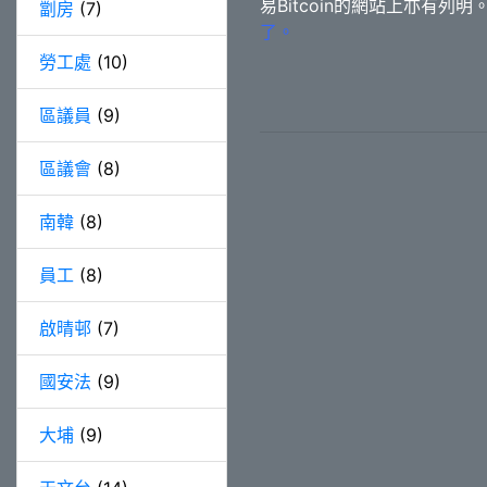
易Bitcoin的網站上亦有列明
劏房
(7)
了。
勞工處
(10)
區議員
(9)
區議會
(8)
南韓
(8)
員工
(8)
啟晴邨
(7)
國安法
(9)
大埔
(9)