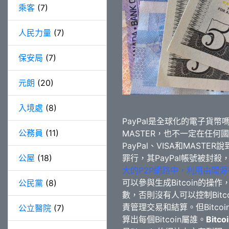
乘客
(7)
人民力量
(7)
保安局
(7)
元朗
(20)
入境處
(8)
PayPal是全球化的電子貨幣
公務員
(11)
MASTER，也不一定在任何
PayPal、VISA和MAST
公屋
(18)
罪行，其PayPal帳號被封
大的P2P網路中，利用由開
可以參與生成Bitcoin的
公民黨
(8)
數，否則沒有人可以控制Bit
責管理交易和結算。
但Bit
公立醫院
(7)
算出每個Bitcoin屬誰。
Bit